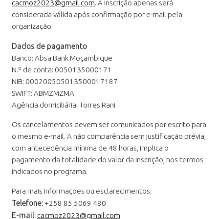
cacmoz2023@gmail.com
. A inscrição apenas será
considerada válida após confirmação por e-mail pela
organização.
Dados de pagamento
Banco: Absa Bank Moçambique
N.º de conta: 0050135000171
NIB: 000200505013500017187
SWIFT: ABMZMZMA
Agência domiciliária: Torres Rani
Os cancelamentos devem ser comunicados por escrito para
o mesmo e-mail. A não comparência sem justificação prévia,
com antecedência mínima de 48 horas, implica o
pagamento da totalidade do valor da inscrição, nos termos
indicados no programa.
Para mais informações ou esclarecimentos:
Telefone:
+258 85 5069 480
E-mail:
cacmoz2023@gmail.com